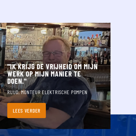
de tijd voor me namen.
k krijg de vrijheid om mijn werk op mijn manier te doen.
"IK KRIJG DE VRIJHEID OM MIJN
WERK OP MIJN MANIER TE
DOEN."
RUUD, MONTEUR ELEKTRISCHE POMPEN
LEES VERDER