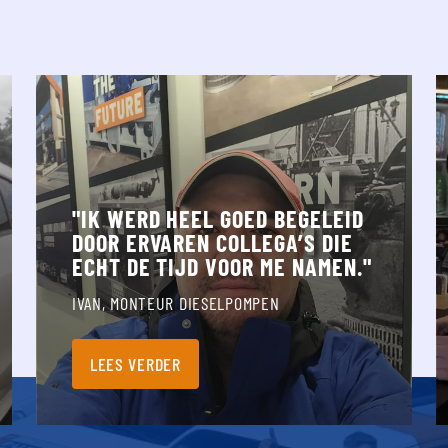
Ik werd heel goed begeleid door ervaren collega’s die echt 
I
"IK WERD HEEL GOED BEGELEID
DOOR ERVAREN COLLEGA’S DIE
ECHT DE TIJD VOOR ME NAMEN."
IVAN, MONTEUR DIESELPOMPEN
LEES VERDER