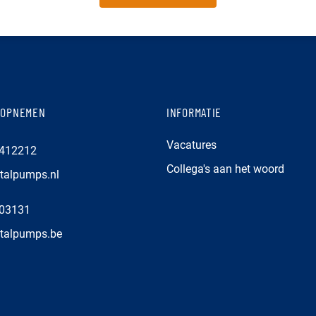
 OPNEMEN
INFORMATIE
Vacatures
6412212
Collega's aan het woord
talpumps.nl
203131
talpumps.be