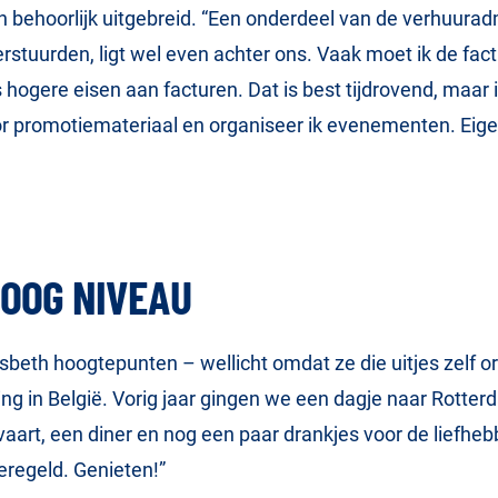
 behoorlijk uitgebreid. “Een onderdeel van de verhuuradmin
rstuurden, ligt wel even achter ons. Vaak moet ik de fac
s hogere eisen aan facturen. Dat is best tijdrovend, maar 
or promotiemateriaal en organiseer ik evenementen. Eigen
HOOG NIVEAU
sbeth hoogtepunten – wellicht omdat ze die uitjes zelf org
iging in België. Vorig jaar gingen we een dagje naar Rotte
vaart, een diner en nog een paar drankjes voor de liefhe
eregeld. Genieten!”