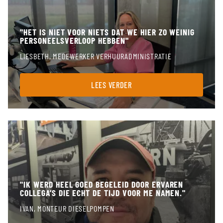
"HET IS NIET VOOR NIETS DAT WE HIER ZO WEINIG
PERSONEELSVERLOOP HEBBEN"
LIESBETH, MEDEWERKER VERHUURADMINISTRATIE
LEES VERDER
Ik werd heel goed begeleid door ervaren collega’s die echt de 
"IK WERD HEEL GOED BEGELEID DOOR ERVAREN
COLLEGA’S DIE ECHT DE TIJD VOOR ME NAMEN."
IVAN, MONTEUR DIESELPOMPEN