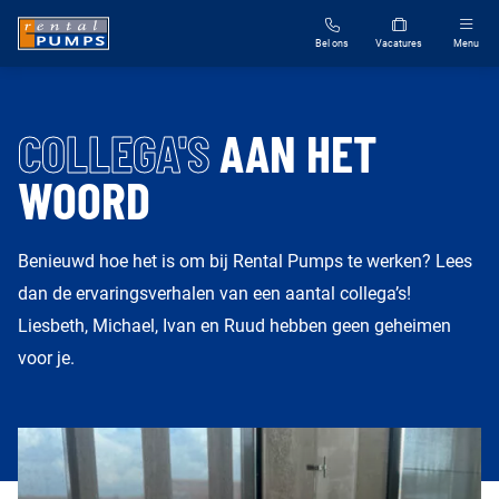
Bel ons
Vacatures
Menu
VACATURES
COLLEGA'S
AAN HET
COLLEGA'S AAN HET WOORD
WOORD
OPEN SOLLICITATIE
Benieuwd hoe het is om bij Rental Pumps te werken? Lees
Over Rental Pumps
dan de ervaringsverhalen van een aantal collega’s!
Liesbeth, Michael, Ivan en Ruud hebben geen geheimen
Nieuws
voor je.
Contact
Het is niet voor niets dat we hier zo weinig personeelsverloo